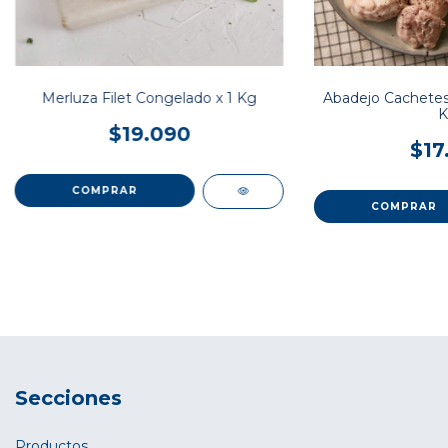
Merluza Filet Congelado x 1 Kg
Abadejo Cachetes
K
$19.090
$17
Secciones
Productos