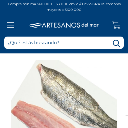
Compra minima $60.000 + $8.000 envio // Envio GRATIS compras
mayores a $100.000
0